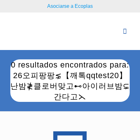
Asociarse a Ecoplas
0 resultados encontrados para:
26오피팡팡⋦【깨톡qqtest20】
난밤≹클로버맞고⊷아이러브밤⊊
간다고⋋