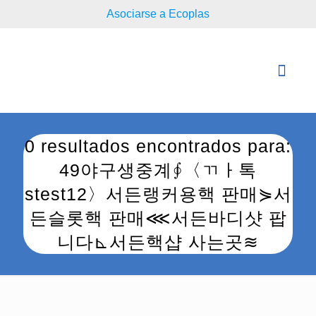
Asociarse a Ecoplas
0 resultados encontrados para:
49야구생중계∮〈ㄲㅏ톡
stest12〉서든랭커용핵 판매⋟서
든슬롯핵 판매⋘서든바디샷 팝
니다⊾서든핵샵 사는곳≋