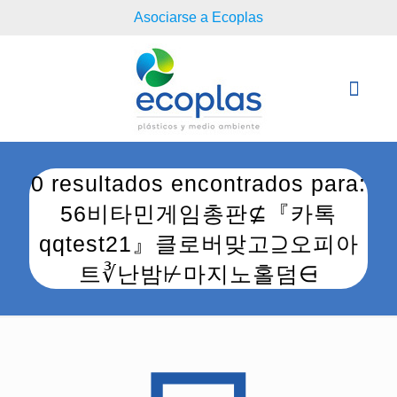
Asociarse a Ecoplas
0 resultados encontrados para:
56비타민게임총판⊈『카톡
qqtest21』클로버맞고⊇오피아
트∛난밤⊬마지노홀덤⋳