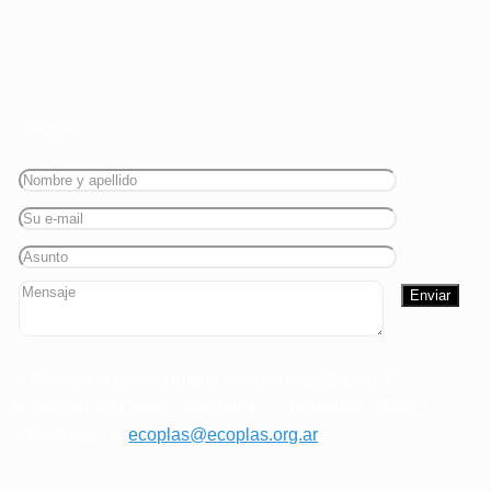
Contacto
© 2024 Ecoplas. Jerónimo Salguero 1939 Piso 7º
(C1425DED) CABA - Argentina | Teléfonos.: 0054 11
4822-4282 |
ecoplas@ecoplas.org.ar